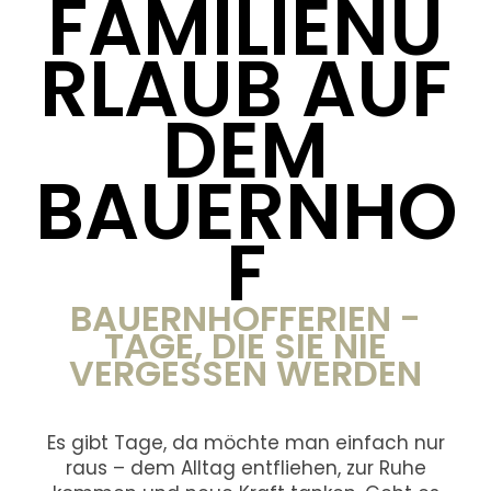
FAMILIENU
RLAUB AUF
DEM
BAUERNHO
F
BAUERNHOFFERIEN -
TAGE, DIE SIE NIE
VERGESSEN WERDEN
Es gibt Tage, da möchte man einfach nur
raus – dem Alltag entfliehen, zur Ruhe