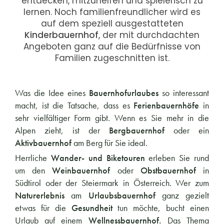
entdecken, mitzuhelfen und spielerisch zu
lernen. Noch familienfreundlicher wird es
auf dem speziell ausgestatteten
Kinderbauernhof
, der mit durchdachten
Angeboten ganz auf die Bedürfnisse von
Familien zugeschnitten ist.
Was die Idee eines
Bauernhofurlaubes
so interessant
macht, ist die Tatsache, dass es
Ferienbauernhöfe
in
sehr vielfältiger Form gibt. Wenn es Sie mehr in die
Alpen zieht, ist der
Bergbauernhof
oder ein
Aktivbauernhof
am Berg für Sie ideal.
Herrliche
Wander- und Biketouren
erleben Sie rund
um den
Weinbauernhof
oder
Obstbauernhof
in
Südtirol oder der Steiermark in Österreich. Wer zum
Naturerlebnis
am
Urlaubsbauernhof
ganz gezielt
etwas für die
Gesundheit
tun möchte, bucht einen
Urlaub auf einem
Wellnessbauernhof.
Das Thema