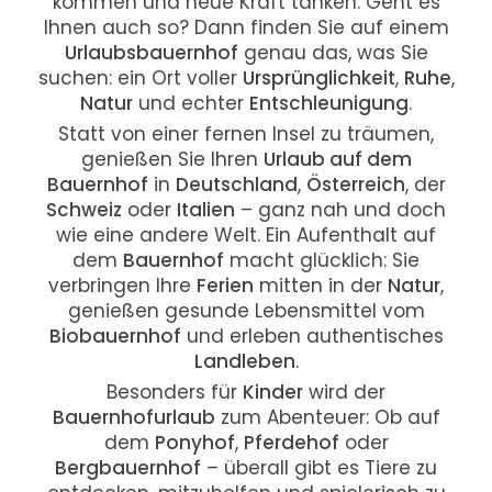
kommen und neue Kraft tanken. Geht es
Ihnen auch so? Dann finden Sie auf einem
Urlaubsbauernhof
genau das, was Sie
suchen: ein Ort voller
Ursprünglichkeit
,
Ruhe
,
Natur
und echter
Entschleunigung
.
Statt von einer fernen Insel zu träumen,
genießen Sie Ihren
Urlaub auf dem
Bauernhof
in
Deutschland
,
Österreich
, der
Schweiz
oder
Italien
– ganz nah und doch
wie eine andere Welt. Ein Aufenthalt auf
dem
Bauernhof
macht glücklich: Sie
verbringen Ihre
Ferien
mitten in der
Natur
,
genießen gesunde Lebensmittel vom
Biobauernhof
und erleben authentisches
Landleben
.
Besonders für
Kinder
wird der
Bauernhofurlaub
zum Abenteuer: Ob auf
dem
Ponyhof
,
Pferdehof
oder
Bergbauernhof
– überall gibt es Tiere zu