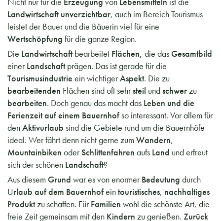
Nicht nur für die
Erzeugung
von
Lebensmitteln
ist die
Landwirtschaft unverzichtbar
, auch im Bereich Tourismus
leistet der Bauer und die Bäuerin viel für eine
Wertschöpfung
für die ganze Region.
Die
Landwirtschaft
bearbeitet
Flächen,
die das
Gesamtbild
einer
Landschaft
prägen. Das ist gerade für die
Tourismusindustrie
ein wichtiger
Aspekt
. Die zu
bearbeitenden
Flächen sind oft sehr
steil
und
schwer
zu
bearbeiten
. Doch genau das macht das
Leben und die
Ferienzeit auf einem Bauernhof
so interessant. Vor allem für
den
Aktivurlaub
sind die Gebiete rund um die Bauernhöfe
ideal. Wer fährt denn nicht gerne zum
Wandern
,
Mountainbiken
oder
Schlittenfahren
aufs
Land
und erfreut
sich der schönen
Landschaft
?
Aus diesem
Grund
war es von enormer
Bedeutung
durch
U
rlaub auf dem Bauernhof
ein
touristisches
,
nachhaltiges
Produkt
zu schaffen. Für
Familien
wohl die schönste Art, die
freie Zeit gemeinsam mit den
Kindern
zu genießen.
Zurück