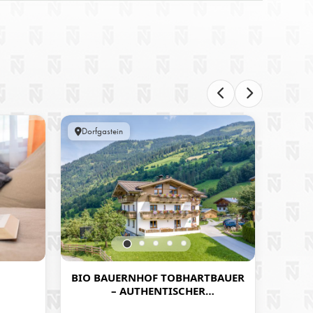
Dorfgastein
Mitters
BIO BAUERNHOF TOBHARTBAUER
– AUTHENTISCHER
BAUERNHOFURLAUB IN