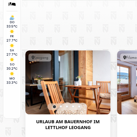
DO
33.5°C
FR
27.7°C
SA
27.7°C
Leogang
Filzmo
SO
30.2°C
MO
33.3°C
URLAUB AM BAUERNHOF IM
LETTLHOF LEOGANG