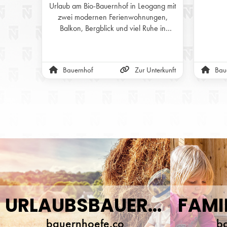
Urlaub am Bio-Bauernhof in Leogang mit
zwei modernen Ferienwohnungen,
Balkon, Bergblick und viel Ruhe in
erhöhter Lage.
Bauernhof
Zur Unterkunft
Bau
URLAUBSBAUERNHÖFE
FAMI
bauernhoefe.co
b