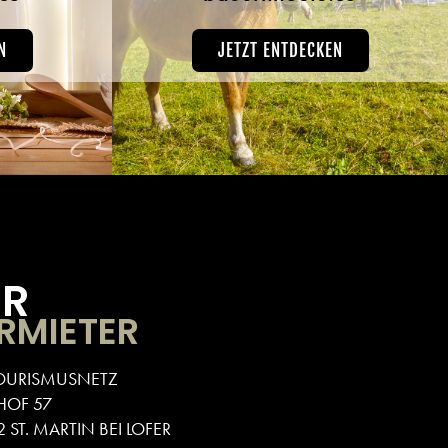
N
JETZT ENTDECKEN
ÜR
RMIETER
OURISMUSNETZ
HOF 57
 ST. MARTIN BEI LOFER