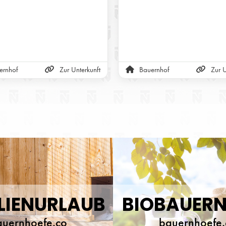
ernhof
Zur Unterkunft
Bauernhof
Zur U
LIENURLAUB
BIOBAUER
auernhoefe.co
bauernhoefe.