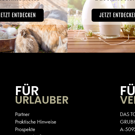
JETZT ENTDECKEN
JETZT ENTDECKE
FÜR
F
URLAUBER
VE
Partner
DAS T
Praktische Hinweise
GRUB
Prospekte
A-5092