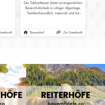
IDYLLISCHER ALPENLAGE
Der Tobhartbauer bietet unvergesslichen
Bauernhofurlaub in ruhiger Alpenlage.
Familienfreundlich, naturnah und mit
vielen Erlebnissen rund um Hof, Tiere
und Natur – ideal zum Entspannen und
Entdecken.
nterkunft
Bauernhof
Zur Unterkunft
Bau
NHÖFE
REITERHÖFE
co
bauernhoefe.co