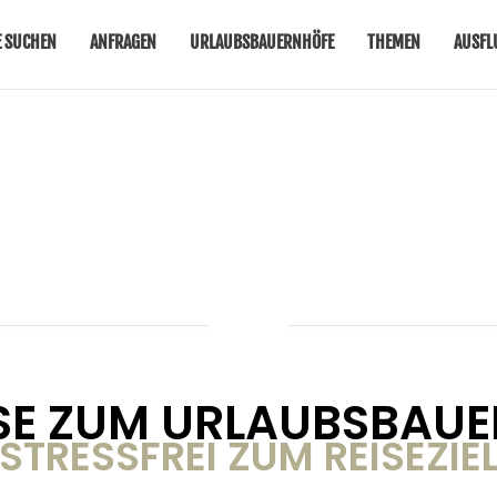
 SUCHEN
ANFRAGEN
URLAUBSBAUERNHÖFE
THEMEN
AUSFL
SE ZUM URLAUBSBAU
STRESSFREI ZUM REISEZIE